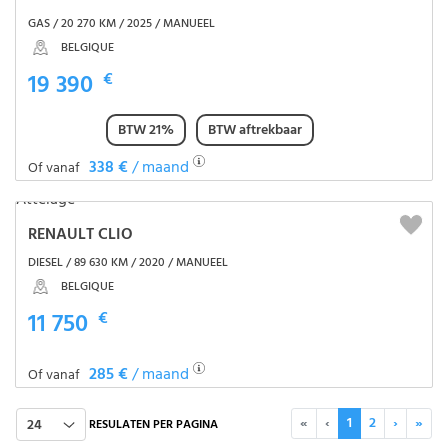
GAS / 20 270 KM / 2025 / MANUEEL
BELGIQUE
19 390
€
BTW 21%
BTW aftrekbaar
338 €
/ maand
Of vanaf
RENAULT CLIO
DIESEL / 89 630 KM / 2020 / MANUEEL
BELGIQUE
11 750
€
285 €
/ maand
Of vanaf
«
‹
1
2
›
»
24
RESULATEN PER PAGINA