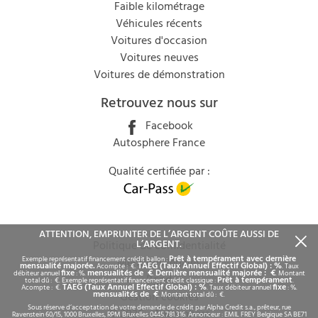
Faible kilométrage
Véhicules récents
Voitures d'occasion
Voitures neuves
Voitures de démonstration
Retrouvez nous sur
Facebook
Autosphere France
Qualité certifiée par :
ATTENTION, EMPRUNTER DE L’ARGENT COÛTE AUSSI DE
L’ARGENT.
Politique de confidentialité
Prêt à tempérament avec dernière
Exemple représentatif financement crédit ballon :
Mentions légales
mensualité majorée.
TAEG (Taux Annuel Effectif Global) : %
Acompte : €.
. Taux
fixe
mensualités de €
Dernière mensualité majorée : €
débiteur annuel
: %.
.
. Montant
Rgpd
Prêt à tempérament
total dû : €. Exemple représentatif financement crédit classique :
.
TAEG (Taux Annuel Effectif Global) : %
fixe
Acompte : €.
. Taux débiteur annuel
: %.
mensualités de €
Gestion cookies
. Montant total dû : €.
Sous réserve d’acceptation de votre demande de crédit par Alpha Credit s.a., prêteur, rue
© 2026 - Autosphere
Ravenstein 60/15, 1000 Bruxelles, RPM Bruxelles 0445.781.316. Annonceur : EMIL FREY Belgique SA BE71