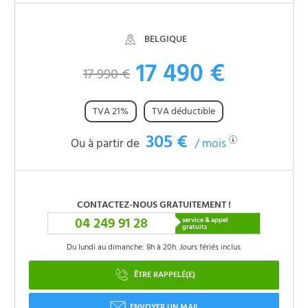
BELGIQUE
17 490 €
17 990 €
TVA 21%
TVA déductible
305 €
Ou à partir de
/ mois
CONTACTEZ-NOUS GRATUITEMENT !
04 249 91 28
service & appel
gratuits
Du lundi au dimanche: 8h à 20h. Jours fériés inclus.
ÊTRE RAPPELÉ(E)
ENVOYER UN MAIL