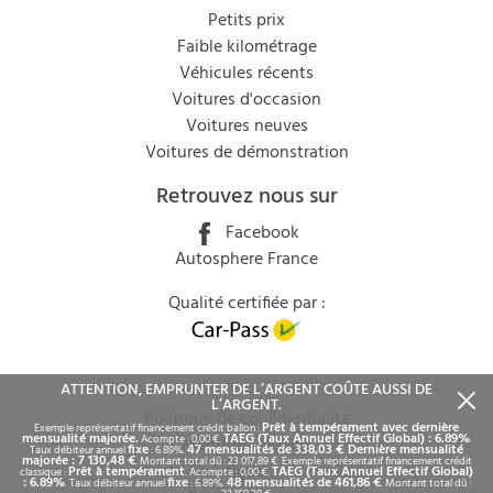
Petits prix
Faible kilométrage
Véhicules récents
Voitures d'occasion
Voitures neuves
Voitures de démonstration
Retrouvez nous sur
Facebook
Autosphere France
Qualité certifiée par :
ATTENTION, EMPRUNTER DE L’ARGENT COÛTE AUSSI DE
L’ARGENT.
Politique de confidentialité
Prêt à tempérament avec dernière
Exemple représentatif financement crédit ballon :
mensualité majorée.
TAEG (Taux Annuel Effectif Global) : 6.89%
Acompte : 0,00 €.
.
Mentions légales
fixe
47 mensualités de 338,03 €
Dernière mensualité
Taux débiteur annuel
: 6.89%.
.
majorée : 7 130,48 €
. Montant total dû : 23 017,89 €. Exemple représentatif financement crédit
Rgpd
Prêt à tempérament
TAEG (Taux Annuel Effectif Global)
classique :
. Acompte : 0,00 €.
: 6.89%
fixe
48 mensualités de 461,86 €
. Taux débiteur annuel
: 6.89%.
. Montant total dû :