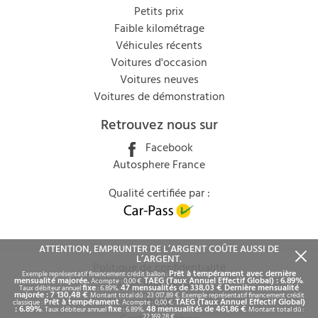
Petits prix
Faible kilométrage
Véhicules récents
Voitures d'occasion
Voitures neuves
Voitures de démonstration
Retrouvez nous sur
Facebook
Autosphere France
Qualité certifiée par :
ATTENTION, EMPRUNTER DE L’ARGENT COÛTE AUSSI DE
L’ARGENT.
Politique de confidentialité
Prêt à tempérament avec dernière
Exemple représentatif financement crédit ballon :
mensualité majorée.
TAEG (Taux Annuel Effectif Global) : 6.89%
Acompte : 0,00 €.
.
Mentions légales
fixe
47 mensualités de 338,03 €
Dernière mensualité
Taux débiteur annuel
: 6.89%.
.
majorée : 7 130,48 €
. Montant total dû : 23 017,89 €. Exemple représentatif financement crédit
Rgpd
Prêt à tempérament
TAEG (Taux Annuel Effectif Global)
classique :
. Acompte : 0,00 €.
: 6.89%
fixe
48 mensualités de 461,86 €
. Taux débiteur annuel
: 6.89%.
. Montant total dû :
22 169,28 €.