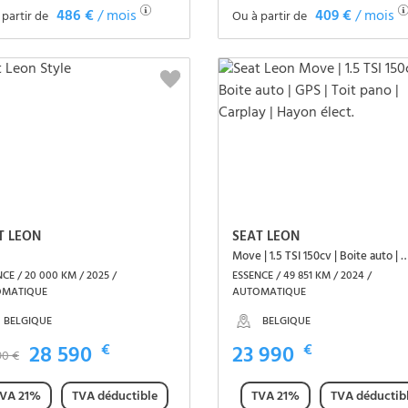
486 €
/ mois
409 €
/ mois
 partir de
Ou à partir de
Voir le véhicule
Voir le véhicule
T LEON
SEAT LEON
Move | 1.5 TSI 150cv | Boite auto | GPS | Toit pano | Carp
CE / 20 000 KM / 2025 /
ESSENCE / 49 851 KM / 2024 /
OMATIQUE
AUTOMATIQUE
BELGIQUE
BELGIQUE
28 590
€
23 990
€
90 €
VA 21%
TVA déductible
TVA 21%
TVA déductib