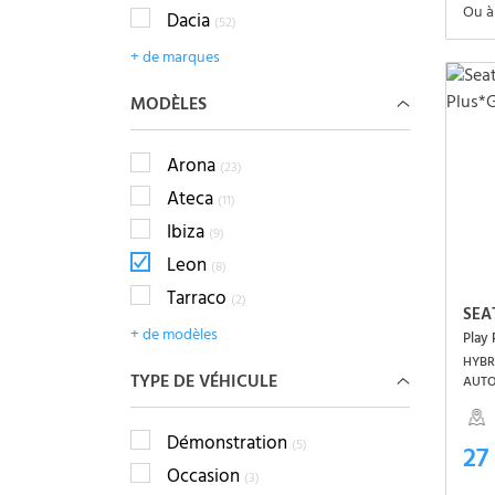
Ou à
Dacia
(52)
+ de marques
MODÈLES
Arona
(23)
Ateca
(11)
Ibiza
(9)
Leon
(8)
Tarraco
(2)
SEA
+ de modèles
Play
HYBRI
TYPE DE VÉHICULE
AUT
Démonstration
(5)
27
Occasion
(3)