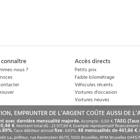
 connaître
Accès directs
ommes-nous ?
Petits prix
rvices
Faible kilométrage
ontacter
Véhicules récents
rouver
Voitures d'occasion
Voitures neuves
Voitures de démonstration
ION, EMPRUNTER DE L’ARGENT COÛTE AUSSI DE L’
t avec dernière mensualité majorée.
TAEG (Taux 
Acompte : 0,00 €.
30,48 €
. Montant total dû : 23 017,89 €. Exemple représentatif financement 
 6.89%
fixe
48 mensualités de 461,86 €
. Taux débiteur annuel
: 6.89%.
.
ialité
Mentions légales
Rgpd
Gestion cookies
it s.a., prêteur, rue Ravenstein 60/15, 1000 Bruxelles, RPM Bruxelles 0445