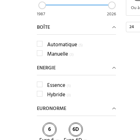
Ou à
1987
2026
BOÎTE
24
Automatique
(5)
Manuelle
(3)
ENERGIE
Essence
(5)
Hybride
(3)
EURONORME
6
6D