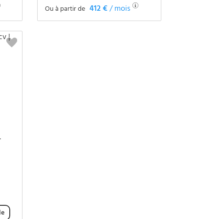
412 €
/ mois
Ou à partir de
Voir le véhicule
lay | Hayon élect.
le