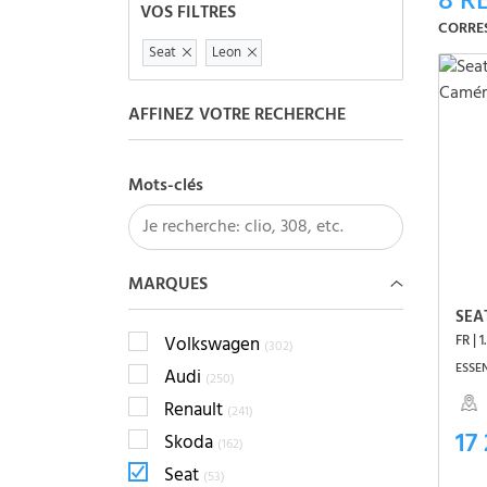
8
RÉ
VOS FILTRES
CORRE
Seat
Leon
AFFINEZ VOTRE RECHERCHE
Mots-clés
MARQUES
SEA
Volkswagen
(302)
ESSEN
Audi
(250)
Renault
(241)
17
Skoda
(162)
Seat
(53)