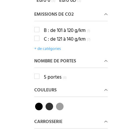
Euro 6
Euro 6D
(5)
(3)
EMISSIONS DE CO2
B : de 101 à 120 g/km
(1)
C : de 121 à 140 g/km
(7)
+ de catégories
NOMBRE DE PORTES
5 portes
(8)
COULEURS
CARROSSERIE