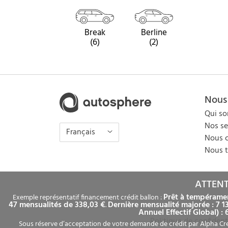
Break
Berline
(6)
(2)
Nous
Qui s
Nos se
Français
Nous c
Nous t
ATTENT
Prêt à tempéramen
Exemple représentatif financement crédit ballon :
47 mensualités de 338,03 €
Dernière mensualité majorée : 7 1
.
Annuel Effectif Global) :
Politique de confident
Sous réserve d’acceptation de votre demande de crédit par Alpha Cred