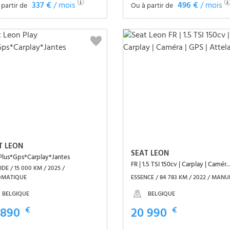
337 €
/ mois
496 €
/ mois
 partir de
Ou à partir de
Voir le véhicule
Voir le véhicule
T LEON
SEAT LEON
 Plus*Gps*Carplay*Jantes
FR | 1.5 TSI 150cv | Carplay | Camér
DE / 15 000 KM / 2025 /
OMATIQUE
ESSENCE / 84 783 KM / 2022 / MANU
BELGIQUE
BELGIQUE
 890
€
20 990
€