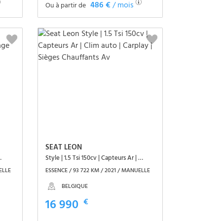
486 €
/ mois
Ou à partir de
Voir le véhicule
SEAT LEON
a | GPS | Attelage
Style | 1.5 Tsi 150cv | Capteurs Ar | Clim auto | Carplay | Sièges Chauffants Av
ELLE
ESSENCE / 93 722 KM / 2021 / MANUELLE
BELGIQUE
16 990
€