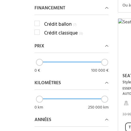
Ou à
FINANCEMENT
Crédit ballon
(7)
Crédit classique
(8)
PRIX
0 €
100 000 €
SEA
KILOMÈTRES
Style
ESSEN
AUT
0 km
250 000 km
33 9
ANNÉES
T