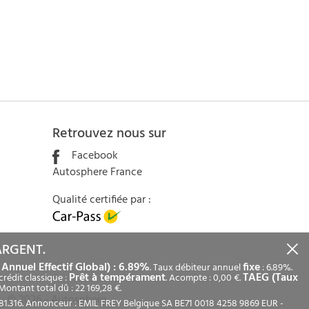
Retrouvez nous sur
Facebook
Autosphere France
Qualité certifiée par :
ARGENT.
Annuel Effectif Global) : 6.89%
fixe
. Taux débiteur annuel
: 6.89%.
Prêt à tempérament
TAEG (Taux
crédit classique :
. Acompte : 0,00 €.
 Montant total dû : 22 169,28 €.
© 2026 - Autosphere
.781.316. Annonceur : EMIL FREY Belgique SA BE71 0018 4258 9869 EUR -