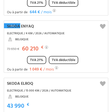
TVA 21%
TVA déductible
644 €
/ mois
Ou à partir de
SKODA ENYAQ
NEUF
ELECTRIQUE / 4 KM / 2026 / AUTOMATIQUE
BELGIQUE
60 210
€
73 650 €
TVA 21%
TVA déductible
1 049 €
/ mois
Ou à partir de
SKODA ELROQ
ELECTRIQUE / 15 000 KM / 2026 / AUTOMATIQUE
BELGIQUE
43 990
€