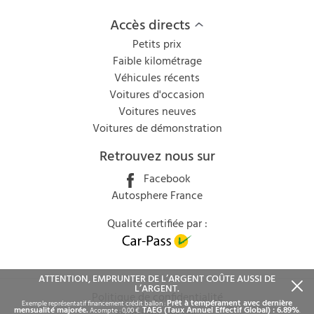
Accès directs
Petits prix
Faible kilométrage
Véhicules récents
Voitures d'occasion
Voitures neuves
Voitures de démonstration
Retrouvez nous sur
Facebook
Autosphere France
Qualité certifiée par :
ATTENTION, EMPRUNTER DE L’ARGENT COÛTE AUSSI DE
L’ARGENT.
Politique de confidentialité
Prêt à tempérament avec dernière
Exemple représentatif financement crédit ballon :
mensualité majorée.
TAEG (Taux Annuel Effectif Global) : 6.89%
Acompte : 0,00 €.
.