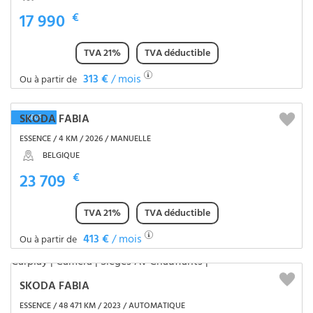
17 990
€
TVA 21%
TVA déductible
313 €
/ mois
Ou à partir de
SKODA FABIA
NEUF
ESSENCE / 4 KM / 2026 / MANUELLE
BELGIQUE
23 709
€
TVA 21%
TVA déductible
413 €
/ mois
Ou à partir de
SKODA FABIA
ESSENCE / 48 471 KM / 2023 / AUTOMATIQUE