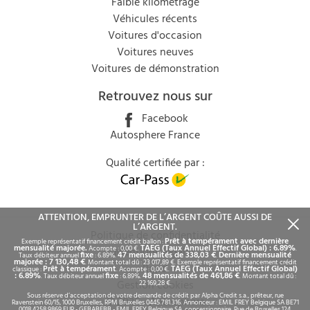
Faible kilométrage
Véhicules récents
Voitures d'occasion
Voitures neuves
Voitures de démonstration
Retrouvez nous sur
Facebook
Autosphere France
Qualité certifiée par :
ATTENTION, EMPRUNTER DE L’ARGENT COÛTE AUSSI DE
L’ARGENT.
Politique de confidentialité
Prêt à tempérament avec dernière
Exemple représentatif financement crédit ballon :
mensualité majorée.
TAEG (Taux Annuel Effectif Global) : 6.89%
Acompte : 0,00 €.
.
Mentions légales
fixe
47 mensualités de 338,03 €
Dernière mensualité
Taux débiteur annuel
: 6.89%.
.
majorée : 7 130,48 €
. Montant total dû : 23 017,89 €. Exemple représentatif financement crédit
Rgpd
Prêt à tempérament
TAEG (Taux Annuel Effectif Global)
classique :
. Acompte : 0,00 €.
: 6.89%
fixe
48 mensualités de 461,86 €
. Taux débiteur annuel
: 6.89%.
. Montant total dû :
Gestion cookies
22 169,28 €.
Sous réserve d’acceptation de votre demande de crédit par Alpha Credit s.a., prêteur, rue
© 2026 - Autosphere
Ravenstein 60/15, 1000 Bruxelles, RPM Bruxelles 0445.781.316. Annonceur : EMIL FREY Belgique SA BE71
0018 4258 9869 EUR - GEBABEBB - EMIL FREY Belgique SA, concessionnaire, Rue de Bruxelles 124,