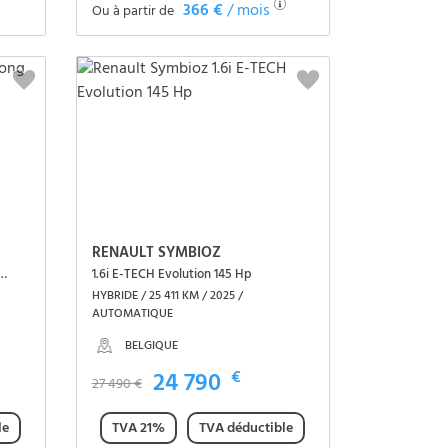
366 €
/ mois
Ou à partir de
Voir le véhicule
RENAULT SYMBIOZ
g range Esprit Alpine 220 Hp
1.6i E-TECH Evolution 145 Hp
HYBRIDE / 25 411 KM / 2025 /
AUTOMATIQUE
BELGIQUE
24 790
€
27 490 €
le
TVA 21%
TVA déductible