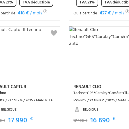
VA 21%
TVA déductible
TVA 21%
TVA déductib
418 €
/ mois
427 €
/ mois
 partir de
Ou à partir de
Voir le véhicule
Voir le véhicule
AULT CAPTUR
RENAULT CLIO
chno
Techno*GPS*Carplay*Camé
CE / 33 173 KM / 2025 / MANUELLE
ESSENCE / 22 139 KM / 2025 / MANU
BELGIQUE
BELGIQUE
17 990
€
16 690
€
90 €
17 490 €