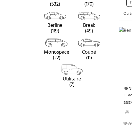
T
(532)
(170)
Ou à
Berline
Break
(119)
(49)
Monospace
Coupé
(22)
(11)
Utilitaire
(7)
REN
II Te
ESSEN
19 7