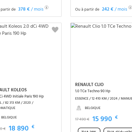
378 €
/ mois
242 €
/ mois
 partir de
Ou à partir de
Voir le véhicule
Voir le véhicule
RENAULT CLIO
AULT KOLEOS
1.0 TCe Techno 90 Hp
Ci 4WD Initiale Paris 190 Hp
ESSENCE / 12 410 KM / 2024 / MANU
L / 82 313 KM / 2020 /
BELGIQUE
OMATIQUE
15 990
€
BELGIQUE
17 490 €
18 890
€
90 €