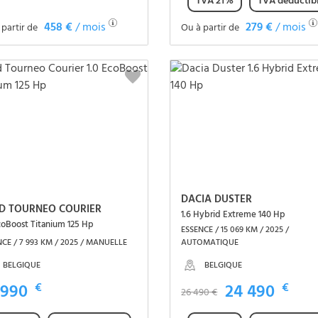
TVA 21%
TVA déductib
458 €
/ mois
279 €
/ mois
 partir de
Ou à partir de
Voir le véhicule
Voir le véhicule
DACIA DUSTER
D TOURNEO COURIER
1.6 Hybrid Extreme 140 Hp
coBoost Titanium 125 Hp
ESSENCE / 15 069 KM / 2025 /
CE / 7 993 KM / 2025 / MANUELLE
AUTOMATIQUE
BELGIQUE
BELGIQUE
 990
€
24 490
€
26 490 €