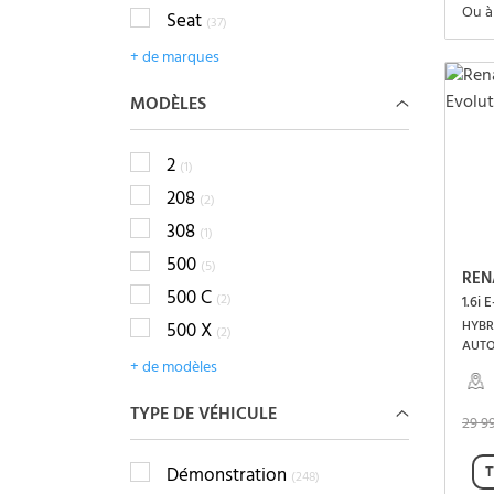
Ou à
Seat
(37)
+ de marques
MODÈLES
2
(1)
208
(2)
308
(1)
500
(5)
REN
500 C
(2)
1.6i 
HYBRI
500 X
(2)
AUT
+ de modèles
TYPE DE VÉHICULE
29 9
T
Démonstration
(248)