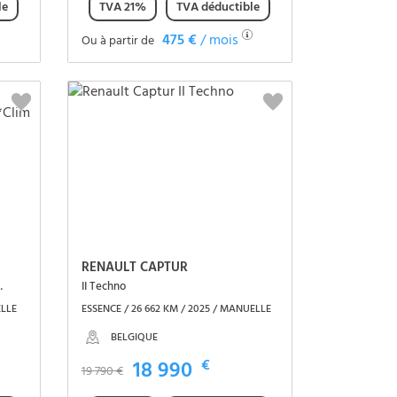
le
TVA 21%
TVA déductible
475 €
/ mois
Ou à partir de
Voir le véhicule
RENAULT CAPTUR
ra*Clim auto
II Techno
ELLE
ESSENCE / 26 662 KM / 2025 / MANUELLE
BELGIQUE
18 990
€
19 790 €