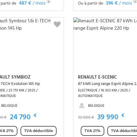
487 €
/ mois
396 €
/ mois
 partir de
Ou à partir de
Voir le véhicule
Voir le véhicule
AULT SYMBIOZ
RENAULT E-SCENIC
E-TECH Evolution 145 Hp
87 kWh Lon
DE / 23 751 KM / 2025 /
ELECTRIQUE / 16 302 KM / 2025 /
OMATIQUE
AUTOMATIQUE
BELGIQUE
BELGIQUE
24 790
€
39 990
€
90 €
52 000 €
VA 21%
TVA déductible
TVA 21%
TVA déductib