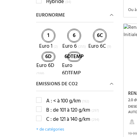
Hybride
(84)
Ou à
EURONORME
1
6
6C
Euro 1
Euro 6
Euro 6C
(2)
(255)
(9)
6D
6DTEMP
Euro 6D
Euro
6DTEMP
(598)
(49)
EMISSIONS DE CO2
REN
A : < à 100 g/km
2.0 d
(192)
DIESE
B : de 101 à 120 g/km
(297)
AUT
C : de 121 à 140 g/km
(294)
+ de catégories
19 9