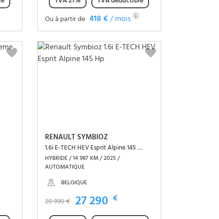
le
TVA 21%
TVA déductible
418 €
/ mois
Ou à partir de
Voir le véhicule
RENAULT SYMBIOZ
1.6i E-TECH HEV Esprit Alpine 145 Hp
HYBRIDE / 14 987 KM / 2025 /
AUTOMATIQUE
BELGIQUE
27 290
€
28 990 €