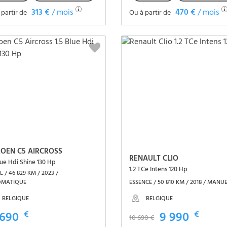
313 €
/ mois
470 €
/ mois
 partir de
Ou à partir de
Voir le véhicule
Voir le véhicule
ROEN C5 AIRCROSS
RENAULT CLIO
lue Hdi Shine 130 Hp
1.2 TCe Intens 120 Hp
L / 46 829 KM / 2023 /
OMATIQUE
ESSENCE / 50 810 KM / 2018 / MANU
BELGIQUE
BELGIQUE
 690
€
9 990
€
10 690 €