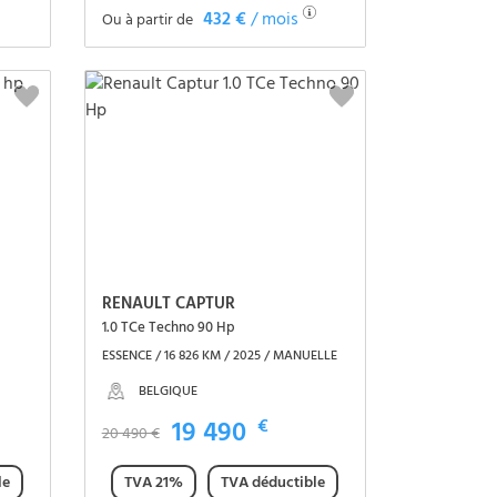
432 €
/ mois
Ou à partir de
Voir le véhicule
RENAULT CAPTUR
1.0 TCe Techno 90 Hp
ESSENCE / 16 826 KM / 2025 / MANUELLE
BELGIQUE
19 490
€
20 490 €
le
TVA 21%
TVA déductible