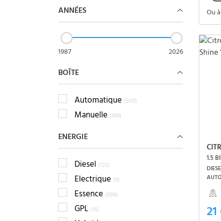
ANNÉES
Ou à
1987
2026
BOÎTE
Automatique
(509)
Manuelle
(418)
ENERGIE
CIT
1.5 B
Diesel
(122)
DIESE
Electrique
AUT
(9)
Essence
(696)
GPL
21
(16)