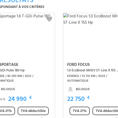
RÉSULTATS
SPONDANT À VOS CRITÈRES
 SPORTAGE
FORD FOCUS
-GDi Pulse 180 Hp
1.0 EcoBoost MHEV S
DE / 83 200 KM / 2023 /
ESSENCE / 53 512 KM / 2024 /
OMATIQUE
AUTOMATIQUE
BELGIQUE
BELGIQUE
24 990
€
22 750
€
90 €
VA 21%
TVA déductible
TVA 21%
TVA déductib