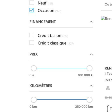
Neuf
(121)
Ou à
Occasion
(927)
FINANCEMENT
Crédit ballon
(727)
Crédit classique
(927)
PRIX
REN
II Te
0 €
100 000 €
ESSE
KILOMÈTRES
19 6
0 km
250 000 km
T