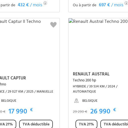
432 €
/ mois
697 €
/ mois
 partir de
Ou à partir de
Voir le véhicule
Voir le véhicule
RENAULT AUSTRAL
AULT CAPTUR
Techno 200 hp
chno
HYBRIDE / 39 534 KM / 2024 /
NCE / 29 027 KM / 2025 / MANUELLE
AUTOMATIQUE
BELGIQUE
BELGIQUE
17 990
€
26 990
€
90 €
29 290 €
VA 21%
TVA déductible
TVA 21%
TVA déductib