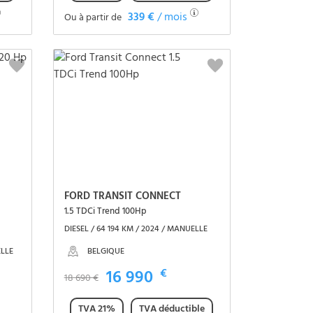
339 €
/ mois
Ou à partir de
Voir le véhicule
FORD TRANSIT CONNECT
1.5 TDCi Trend 100Hp
DIESEL / 64 194 KM / 2024 / MANUELLE
BELGIQUE
ELLE
16 990
€
18 690 €
TVA 21%
TVA déductible