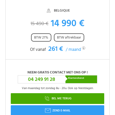
BELGIQUE
14 990 €
15 490 €
BTW 21%
BTW aftrekbaar
261 €
Of vanaf
/ maand
NEEM GRATIS CONTACT MET ONS OP !
04 249 91 28
Klantendienst
Van maandag tot zondag 8u - 20u. Ook op feestdagen.
BEL ME TERUG
ZEND E-MAIL