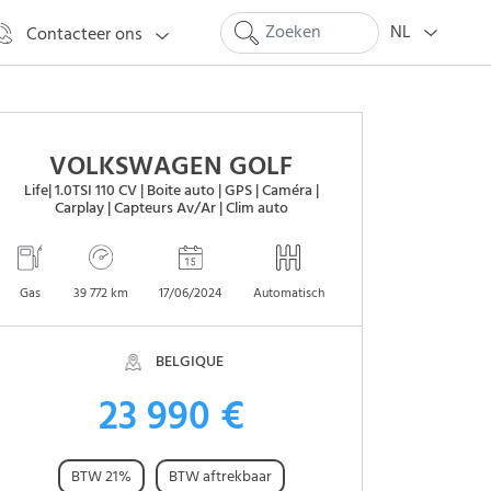
NL
Contacteer ons
VOLKSWAGEN GOLF
Life| 1.0TSI 110 CV | Boite auto | GPS | Caméra |
Carplay | Capteurs Av/Ar | Clim auto
Gas
39 772 km
17/06/2024
Automatisch
BELGIQUE
23 990 €
BTW 21%
BTW aftrekbaar