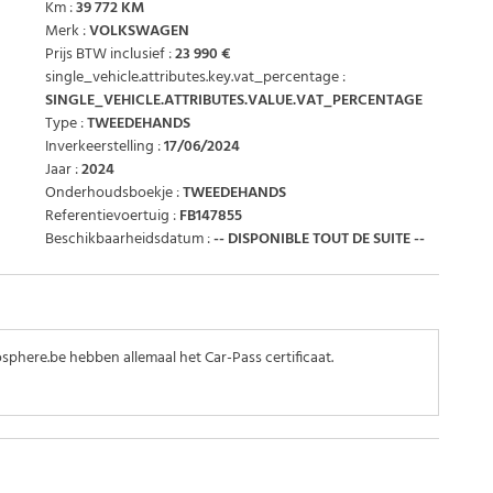
Km :
39 772 KM
Merk :
VOLKSWAGEN
Prijs BTW inclusief :
23 990 €
single_vehicle.attributes.key.vat_percentage :
SINGLE_VEHICLE.ATTRIBUTES.VALUE.VAT_PERCENTAGE
Type :
TWEEDEHANDS
Inverkeerstelling :
17/06/2024
Jaar :
2024
Onderhoudsboekje :
TWEEDEHANDS
Referentievoertuig :
FB147855
Beschikbaarheidsdatum :
-- DISPONIBLE TOUT DE SUITE --
phere.be hebben allemaal het Car-Pass certificaat.