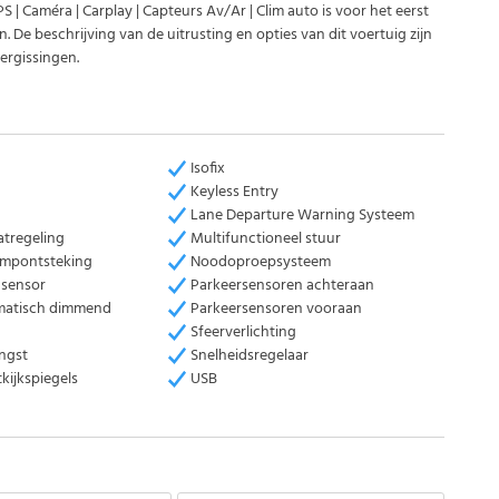
PS | Caméra | Carplay | Capteurs Av/Ar | Clim auto is voor het eerst
 De beschrijving van de uitrusting en opties van dit voertuig zijn
ergissingen.
Isofix
Keyless Entry
Lane Departure Warning Systeem
atregeling
Multifunctioneel stuur
ampontsteking
Noodoproepsysteem
nsensor
Parkeersensoren achteraan
matisch dimmend
Parkeersensoren vooraan
Sfeerverlichting
angst
Snelheidsregelaar
tkijkspiegels
USB