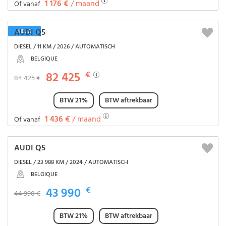
1 176 €
/ maand
Of vanaf
AUDI Q5
NIEUW
DIESEL / 11 KM / 2026 / AUTOMATISCH
BELGIQUE
82 425
€
84 425 €
BTW 21%
BTW aftrekbaar
1 436 €
/ maand
Of vanaf
AUDI Q5
DIESEL / 23 988 KM / 2024 / AUTOMATISCH
BELGIQUE
43 990
€
44 990 €
BTW 21%
BTW aftrekbaar