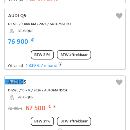
AUDI Q5
DIESEL / 5 000 KM / 2026 / AUTOMATISCH
BELGIQUE
76 900
€
BTW 21%
BTW aftrekbaar
1 339 €
/ maand
Of vanaf
AUDI Q5
NIEUW
DIESEL / 10 KM / 2026 / AUTOMATISCH
BELGIQUE
67 500
€
72 495 €
BTW 21%
BTW aftrekbaar