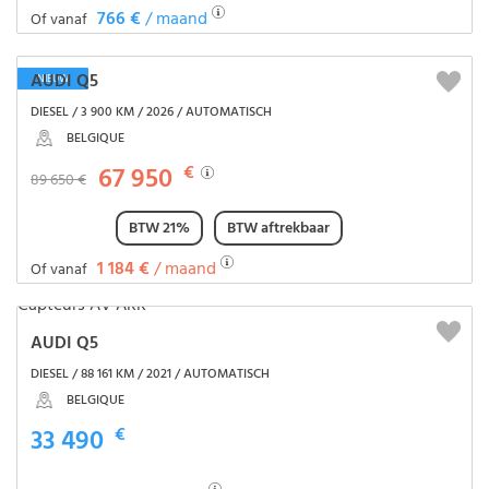
766 €
/ maand
Of vanaf
AUDI Q5
NIEUW
DIESEL / 3 900 KM / 2026 / AUTOMATISCH
BELGIQUE
67 950
€
89 650 €
BTW 21%
BTW aftrekbaar
1 184 €
/ maand
Of vanaf
AUDI Q5
DIESEL / 88 161 KM / 2021 / AUTOMATISCH
BELGIQUE
33 490
€