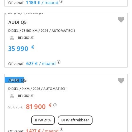
1 184 €
/ maand
Of vanaf
AUDI Q5
DIESEL / 75 563 KM / 2024 / AUTOMATISCH
BELGIQUE
35 990
€
627 €
/ maand
Of vanaf
AUDI Q5
NIEUW
DIESEL / 9 KM / 2026 / AUTOMATISCH
BELGIQUE
81 900
€
95 875 €
BTW 21%
BTW aftrekbaar
1 427 €
/ maand
Of vanaf