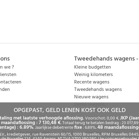
 ons
Tweedehands wagens - 
jn we ?
Kleine budgetten
iensten
Weinig kilometers
ntacteren
Recente wagens
inden
Tweedehands wagens
Nieuwe wagens
Demo wagens
OPGEPAST, GELD LENEN KOST OOK GELD
taling met laatste verhoogde aflossing.
JKP (Jaa
Voorschot: 0,00 €.
maandaflossing : 7 130,48 €
. Totaal terug te betalen bedrag : 23 017,8
centage) : 6.89%
fixe
48 maandaflossing
. Jaarlijkse debetrente
: 6.89%.
Wettelijke bepalingen
Rgpd
Gestion cookies
© 
, kredietgever, rue Ravenstein 60/15, 1000 Bruxelles, RPM Bruxelles 0445.
de Bruxelles 124, 4340 Awans, N° TVA 0700.380.580. Uw concessiehouder EM