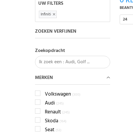
0
RE
UW FILTERS
BEANT
Infiniti
24
ZOEKEN VERFIJNEN
Zoekopdracht
MERKEN
Volkswagen
(300)
Audi
(245)
Renault
(245)
Skoda
(164)
Seat
(53)