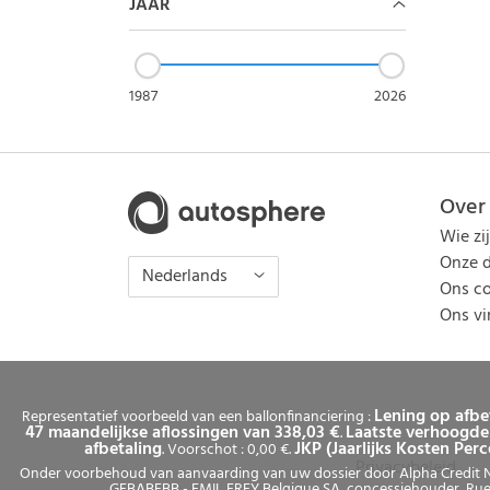
JAAR
1987
2026
Over
Wie zi
Onze d
Nederlands
Ons co
Ons v
Lening op afbe
Representatief voorbeeld van een ballonfinanciering :
47 maandelijkse aflossingen van 338,03 €
Laatste verhoogde 
.
afbetaling
JKP (Jaarlijks Kosten Per
. Voorschot : 0,00 €.
Privacybeleid
Onder voorbehoud van aanvaarding van uw dossier door Alpha Credit N.V.
GEBABEBB - EMIL FREY Belgique SA, concessiehouder, Rue 