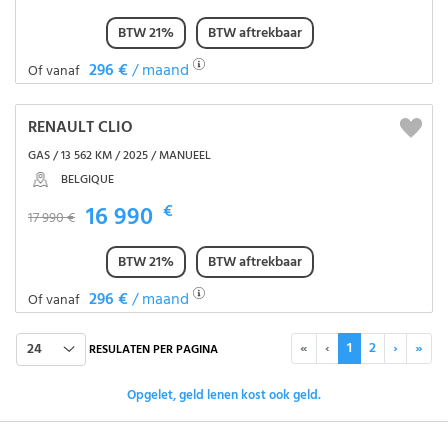
BTW 21%
BTW aftrekbaar
296 €
/ maand
Of vanaf
RENAULT CLIO
GAS / 13 562 KM / 2025 / MANUEEL
BELGIQUE
16 990
€
17 990 €
BTW 21%
BTW aftrekbaar
296 €
/ maand
Of vanaf
«
‹
1
2
›
»
24
RESULATEN PER PAGINA
Opgelet, geld lenen kost ook geld.