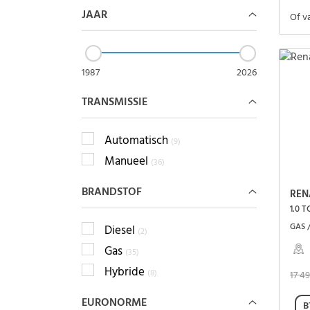
JAAR
Of v
1987
2026
TRANSMISSIE
Automatisch
(9)
Manueel
(36)
BRANDSTOF
REN
1.0 
GAS /
Diesel
(2)
Gas
(35)
Hybride
(8)
17 4
EURONORME
B