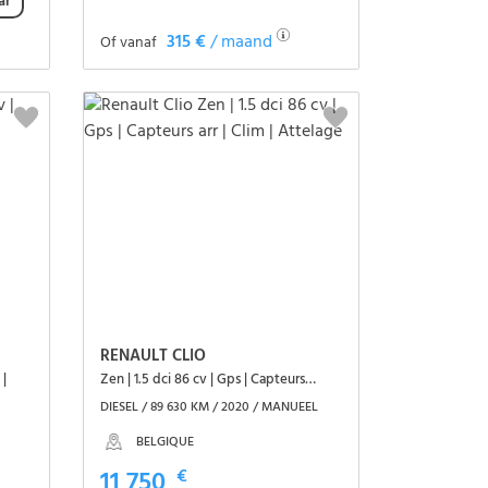
ar
315 €
/ maand
Of vanaf
Het voertuig zien
RENAULT CLIO
 |
Zen | 1.5 dci 86 cv | Gps | Capteurs arr | Clim | Attelage
DIESEL / 89 630 KM / 2020 / MANUEEL
BELGIQUE
11 750
€