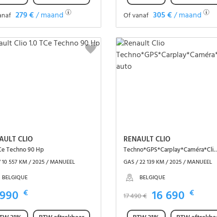
279 €
/ maand
305 €
/ maand
anaf
Of vanaf
Het voertuig zien
Het voertuig zien
AULT CLIO
RENAULT CLIO
TCe Techno 90 Hp
Techno*GPS*Carplay*Camé
 10 557 KM / 2025 / MANUEEL
GAS / 22 139 KM / 2025 / MANUEEL
BELGIQUE
BELGIQUE
 990
€
16 690
€
17 490 €