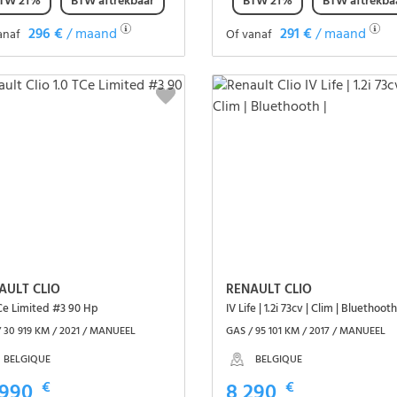
TW 21%
BTW aftrekbaar
BTW 21%
BTW aftrekba
296 €
/ maand
291 €
/ maand
anaf
Of vanaf
Het voertuig zien
Het voertuig zien
AULT CLIO
RENAULT CLIO
TCe Limited #3 90 Hp
IV Life | 1.2i 73cv | Clim | Bluethooth
 30 919 KM / 2021 / MANUEEL
GAS / 95 101 KM / 2017 / MANUEEL
BELGIQUE
BELGIQUE
 990
€
8 290
€