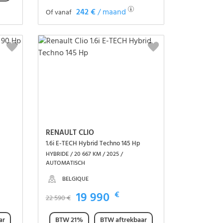
242 €
/ maand
Of vanaf
Het voertuig zien
RENAULT CLIO
1.6i E-TECH Hybrid Techno 145 Hp
HYBRIDE / 20 667 KM / 2025 /
AUTOMATISCH
BELGIQUE
19 990
€
22 590 €
ar
BTW 21%
BTW aftrekbaar