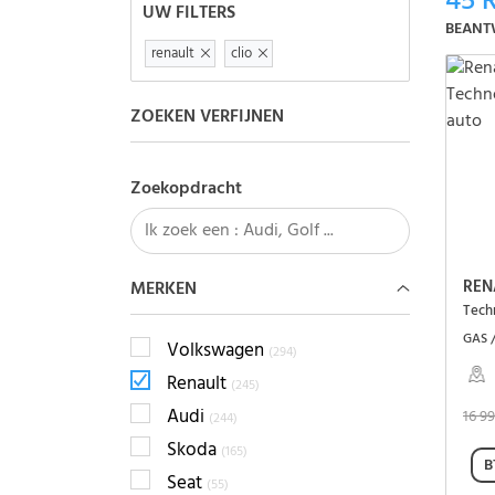
45
R
UW FILTERS
BEANT
renault
clio
ZOEKEN VERFIJNEN
Zoekopdracht
REN
MERKEN
GAS /
Volkswagen
(294)
Renault
(245)
Audi
16 9
(244)
Skoda
(165)
B
Seat
(55)