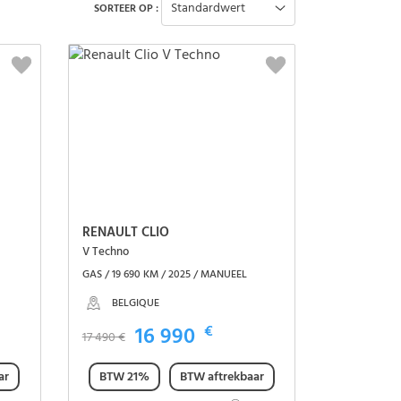
Standardwert
SORTEER OP :
RENAULT CLIO
V Techno
GAS / 19 690 KM / 2025 / MANUEEL
BELGIQUE
16 990
€
17 490 €
ar
BTW 21%
BTW aftrekbaar