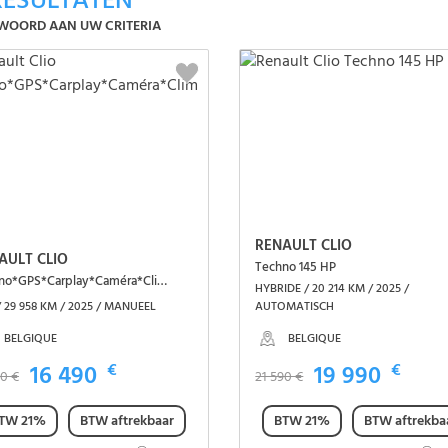
ESULTATEN
WOORD AAN UW CRITERIA
RENAULT CLIO
AULT CLIO
Techno 145 HP
Techno*GPS*Carplay*Caméra*Clim auto
HYBRIDE / 20 214 KM / 2025 /
 29 958 KM / 2025 / MANUEEL
AUTOMATISCH
BELGIQUE
BELGIQUE
16 490
€
19 990
€
90 €
21 590 €
TW 21%
BTW aftrekbaar
BTW 21%
BTW aftrekba