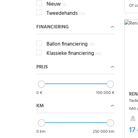
Nieuw
(3)
Of v
Tweedehands
(33)
FINANCIERING
Ballon financiering
(37)
Klassieke financiering
(45)
PRIJS
0 €
100 000 €
REN
Tech
KM
GAS 
17
0 km
250 000 km