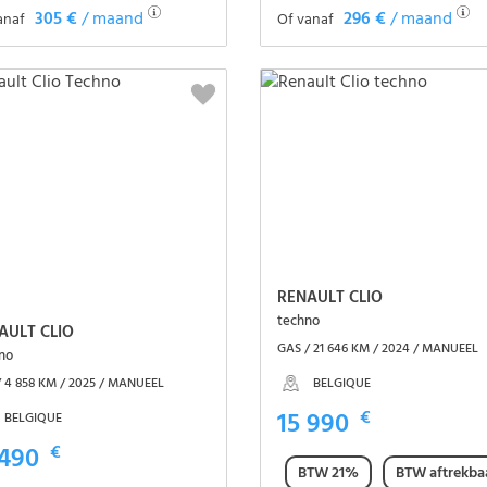
305 €
/ maand
296 €
/ maand
anaf
Of vanaf
Het voertuig zien
Het voertuig zien
RENAULT CLIO
techno
AULT CLIO
GAS / 21 646 KM / 2024 / MANUEEL
no
BELGIQUE
/ 4 858 KM / 2025 / MANUEEL
15 990
€
BELGIQUE
 490
€
BTW 21%
BTW aftrekba