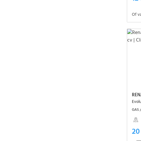
Of v
REN
GAS /
20