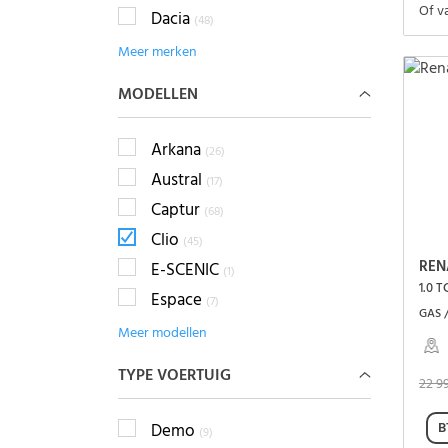
Of v
Dacia
(48)
Meer merken
MODELLEN
Arkana
(26)
Austral
(17)
Captur
(68)
Clio
(45)
REN
E-SCENIC
(1)
1.0 
Espace
(7)
GAS /
Meer modellen
TYPE VOERTUIG
22 9
B
Demo
(9)