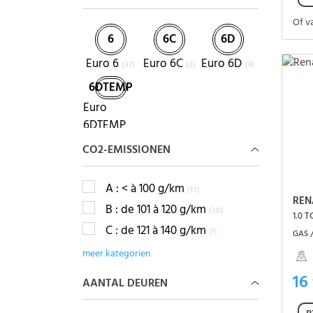
Of v
6
6C
6D
Euro 6
Euro 6C
Euro 6D
(37)
(2)
(4)
6DTEMP
Euro
6DTEMP
(2)
CO2-EMISSIONEN
A : < à 100 g/km
(13)
REN
B : de 101 à 120 g/km
(30)
1.0 
C : de 121 à 140 g/km
(1)
GAS /
meer kategorien
16
AANTAL DEUREN