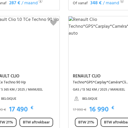
287 €
/ maand
348 €
/ maand
anaf
Of vanaf
Het voertuig zien
Het voertuig zien
AULT CLIO
RENAULT CLIO
TCe Techno 90 Hp
Techno*GPS*Carplay*Camé
 5 365 KM / 2025 / MANUEEL
GAS / 13 562 KM / 2025 / MANUEEL
BELGIQUE
BELGIQUE
17 490
€
16 990
€
90 €
17 990 €
TW 21%
BTW aftrekbaar
BTW 21%
BTW aftrekba