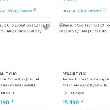
253 €
/ maand
201 €
/ maand
anaf
Of vanaf
Het voertuig zien
Het voertuig zien
AULT CLIO
RENAULT CLIO
Evolution | 1.2 Tce 115 cv | Clim | Alu | Cruise | Carplay
Techno | 1.0 Tce 90 c
 1 999 KM / 2026 / MANUEEL
GAS / 41 039 KM / 2025 / MANUEEL
BELGIQUE
BELGIQUE
 190
€
15 490
€