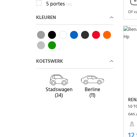
B
5 portes
(45)
Of v
KLEUREN
KOETSWERK
Stadswagen
Berline
(34)
(11)
REN
1.0 
GAS /
12