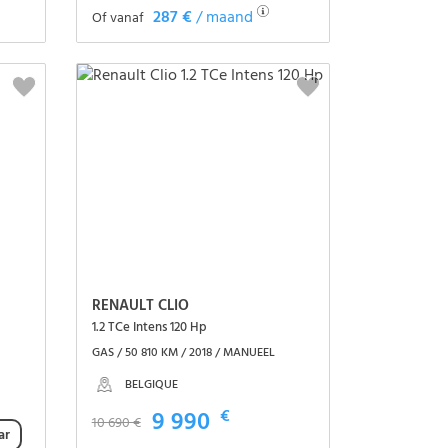
287 €
/ maand
Of vanaf
Het voertuig zien
RENAULT CLIO
1.2 TCe Intens 120 Hp
GAS / 50 810 KM / 2018 / MANUEEL
BELGIQUE
9 990
€
10 690 €
ar