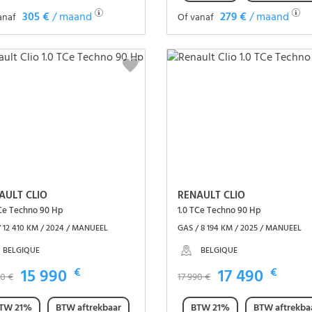
305 €
/ maand
279 €
/ maand
anaf
Of vanaf
Het voertuig zien
Het voertuig zien
AULT CLIO
RENAULT CLIO
TCe Techno 90 Hp
1.0 TCe Techno 90 Hp
 12 410 KM / 2024 / MANUEEL
GAS / 8 194 KM / 2025 / MANUEEL
BELGIQUE
BELGIQUE
15 990
€
17 490
€
90 €
17 990 €
TW 21%
BTW aftrekbaar
BTW 21%
BTW aftrekba