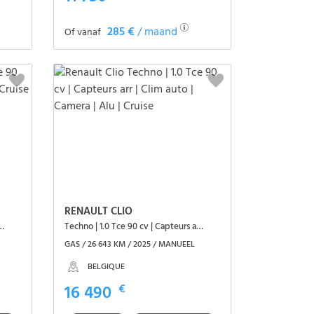
285 €
/ maand
Of vanaf
Het voertuig zien
RENAULT CLIO
v | Carplay | Alu | Clim auto | Cruise
Techno | 1.0 Tce 90 cv | Capteurs arr | Clim auto | Camera | Alu | Cruise
GAS / 26 643 KM / 2025 / MANUEEL
BELGIQUE
16 490
€