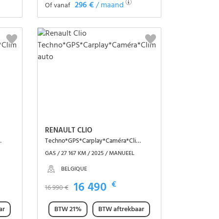
296 €
/ maand
Of vanaf
Het voertuig zien
RENAULT CLIO
ra*Clim auto
Techno*GPS*Carplay*Caméra*Clim auto
GAS / 27 167 KM / 2025 / MANUEEL
BELGIQUE
16 490
€
16 990 €
ar
BTW 21%
BTW aftrekbaar