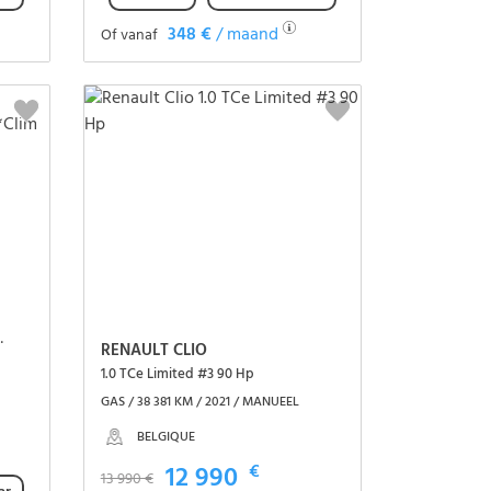
348 €
/ maand
Of vanaf
Het voertuig zien
ra*Clim auto
RENAULT CLIO
1.0 TCe Limited #3 90 Hp
GAS / 38 381 KM / 2021 / MANUEEL
BELGIQUE
12 990
€
13 990 €