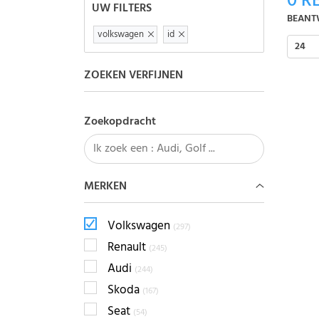
0
RE
UW FILTERS
BEANT
volkswagen
id
24
ZOEKEN VERFIJNEN
Zoekopdracht
MERKEN
Volkswagen
(297)
Renault
(245)
Audi
(244)
Skoda
(167)
Seat
(54)