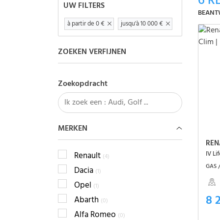
6
RE
UW FILTERS
BEANT
à partir de 0 €
jusqu'à 10 000 €
ZOEKEN VERFIJNEN
Zoekopdracht
MERKEN
REN
IV Li
Renault
(4)
GAS /
Dacia
(1)
Opel
(1)
8 
Abarth
(0)
Alfa Romeo
(0)