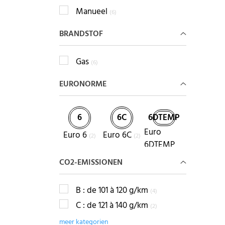
Manueel
(6)
BRANDSTOF
Gas
(6)
EURONORME
6
6C
6DTEMP
Euro
Euro 6
Euro 6C
(2)
(2)
6DTEMP
(2)
CO2-EMISSIONEN
B : de 101 à 120 g/km
(4)
C : de 121 à 140 g/km
(2)
meer kategorien