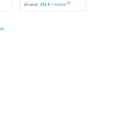
242 €
/ maand
Of vanaf
Het voertuig zien
ld.