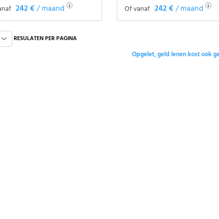
242 €
/ maand
242 €
/ maand
anaf
Of vanaf
Het voertuig zien
Het voertuig zien
RESULATEN PER PAGINA
Opgelet, geld lenen kost ook ge