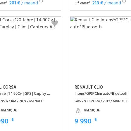
201 €
/ maand
218 €
/ maand
anaf
Of vanaf
Het voertuig zien
Het voertuig zien
L CORSA
RENAULT CLIO
120 Jahre | 1.4 90Cv | GPS | Carplay | Clim | Capteurs AR
Intens*GPS*Clim auto*Bluetooth
 95 177 KM / 2019 / MANUEEL
GAS / 93 359 KM / 2019 / MANUEEL
BELGIQUE
BELGIQUE
990
€
9 990
€