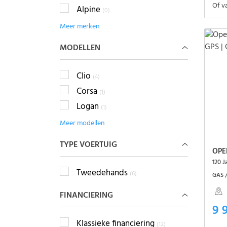
Of v
Alpine
(0)
Meer merken
MODELLEN
Clio
(4)
Corsa
(1)
Logan
(1)
Meer modellen
TYPE VOERTUIG
OPE
Tweedehands
(6)
GAS /
FINANCIERING
9 
Klassieke financiering
(12)